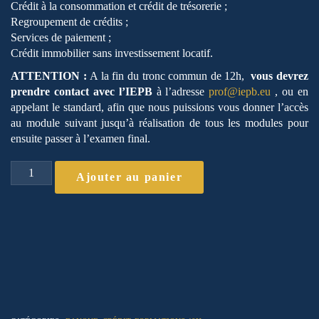
Crédit à la consommation et crédit de trésorerie ;
Regroupement de crédits ;
Services de paiement ;
Crédit immobilier sans investissement locatif.
ATTENTION :
A la fin du tronc commun de 12h,
vous devrez
prendre contact avec l’IEPB
à l’adresse
prof@iepb.eu
, ou en
appelant le standard, afin que nous puissions vous donner l’accès
au module suivant jusqu’à réalisation de tous les modules pour
ensuite passer à l’examen final.
quantité
Ajouter au panier
de
Formation
IOBSP
de
40
heures
“Spécialisée”