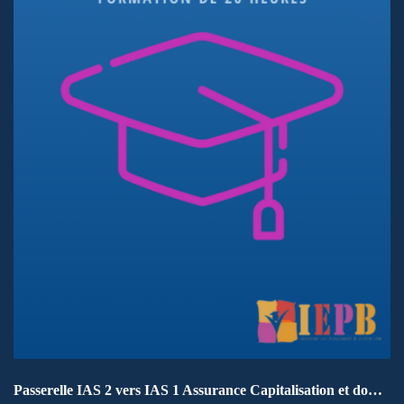
Passerelle IAS 2 vers IAS 1 Assurance Capitalisation et dommage